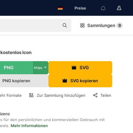
Preise
Sammlungen
0
kostenlos Icon
PNG
SVG
512px
PNG kopieren
SVG kopieren
hr Formate
Zur Sammlung hinzufügen
Teilen
lizenz
os für den persönlichen und kommerziellen Gebrauch mit
hweis.
Mehr Informationen