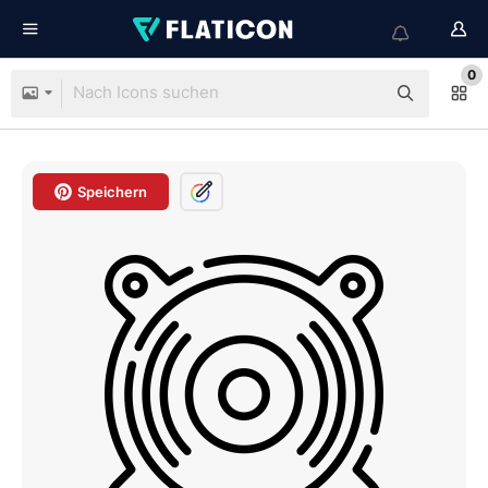
0
Speichern