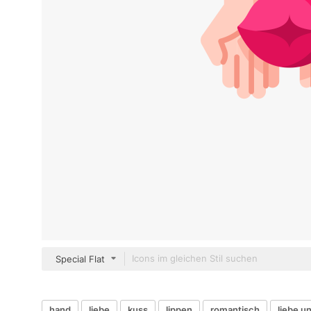
Special Flat
hand
liebe
kuss
lippen
romantisch
liebe u