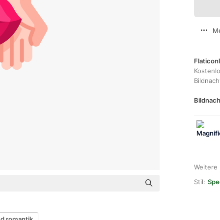
Me
Flaticon
Kostenl
Bildnac
Bildnach
Weitere
Stil:
Spec
nd romantik