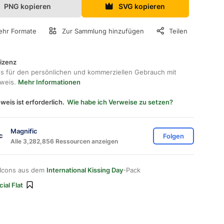
PNG kopieren
SVG kopieren
hr Formate
Zur Sammlung hinzufügen
Teilen
lizenz
os für den persönlichen und kommerziellen Gebrauch mit
hweis.
Mehr Informationen
weis ist erforderlich.
Wie habe ich Verweise zu setzen?
Magnific
Folgen
Alle 3,282,856 Ressourcen anzeigen
 Icons aus dem
International Kissing Day
-Pack
ial Flat