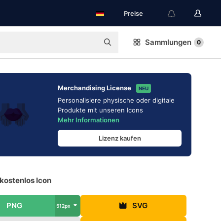
Preise
Sammlungen
0
Merchandising License
NEU
Personalisiere physische oder digitale
Produkte mit unseren Icons
Mehr Informationen
Lizenz kaufen
kostenlos Icon
PNG
SVG
512px