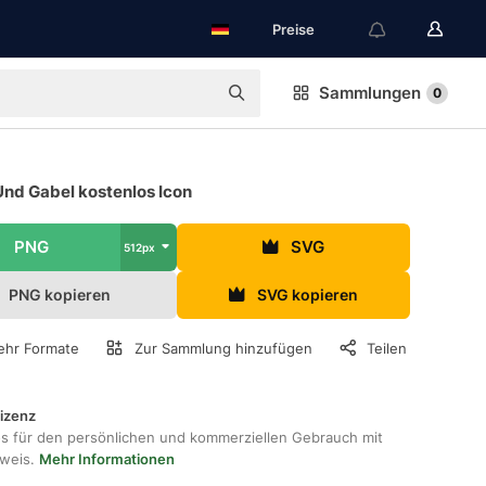
Preise
Sammlungen
0
Und Gabel kostenlos Icon
PNG
SVG
512px
PNG kopieren
SVG kopieren
hr Formate
Zur Sammlung hinzufügen
Teilen
lizenz
os für den persönlichen und kommerziellen Gebrauch mit
hweis.
Mehr Informationen