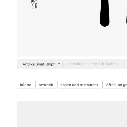
Andika Syaif Glyph
küche
besteck
essen und restaurant
löffel und g