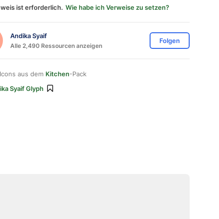
weis ist erforderlich.
Wie habe ich Verweise zu setzen?
Andika Syaif
Folgen
Alle 2,490 Ressourcen anzeigen
 Icons aus dem
Kitchen
-Pack
ika Syaif Glyph