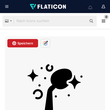
0
Speichern