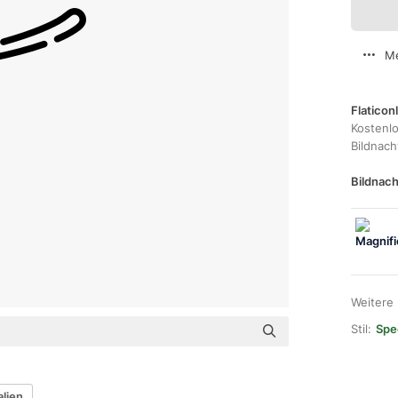
Me
Flaticon
Kostenl
Bildnac
Bildnach
Weitere
Stil:
Spec
lien