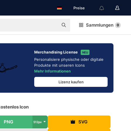
Preise
Sammlungen
0
Merchandising License
NEU
Personalisiere physische oder digitale
Produkte mit unseren Icons
Mehr Informationen
Lizenz kaufen
kostenlos Icon
PNG
SVG
512px