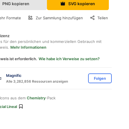
PNG kopieren
SVG kopieren
hr Formate
Zur Sammlung hinzufügen
Teilen
lizenz
os für den persönlichen und kommerziellen Gebrauch mit
hweis.
Mehr Informationen
weis ist erforderlich.
Wie habe ich Verweise zu setzen?
Magnific
Folgen
Alle 3,282,856 Ressourcen anzeigen
 Icons aus dem
Chemistry
-Pack
ial Lineal