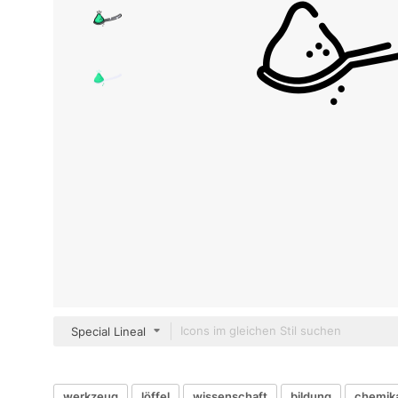
Special Lineal
werkzeug
löffel
wissenschaft
bildung
chemika