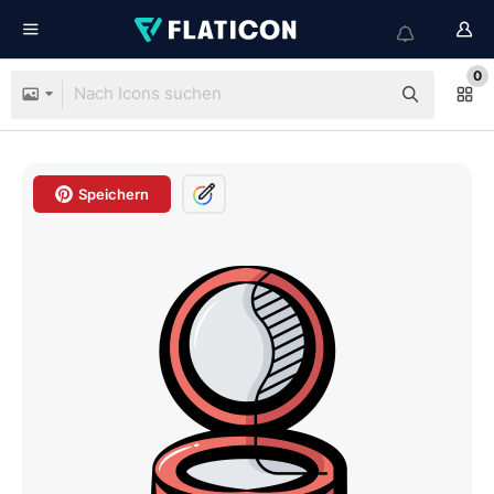
0
Speichern