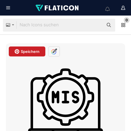
0
Speichern