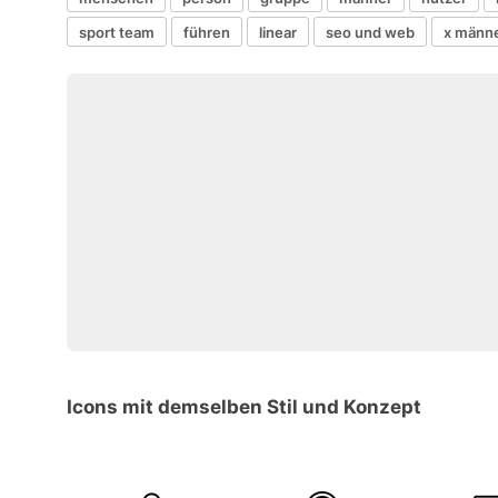
sport team
führen
linear
seo und web
x männ
Icons mit demselben Stil und Konzept