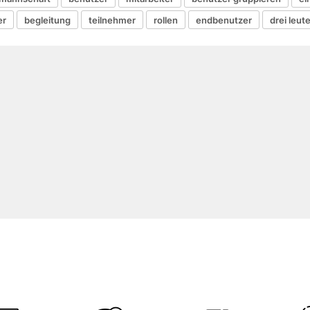
er
begleitung
teilnehmer
rollen
endbenutzer
drei leut