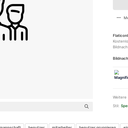
Me
Flaticon
Kostenl
Bildnac
Bildnach
Weitere
Stil:
Spec
mannschaft
benutzer
mitarbeiter
benutzer gruppieren
ei