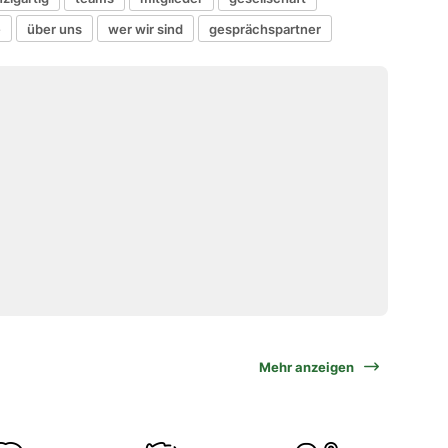
e
über uns
wer wir sind
gesprächspartner
Mehr anzeigen