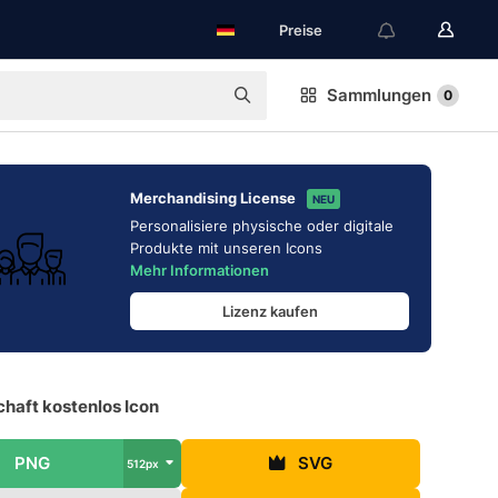
Preise
Sammlungen
0
Merchandising License
NEU
Personalisiere physische oder digitale
Produkte mit unseren Icons
Mehr Informationen
Lizenz kaufen
haft kostenlos Icon
PNG
SVG
512px