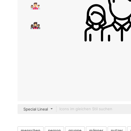
Special Lineal
menschen
person
gruppe
männer
nutzer