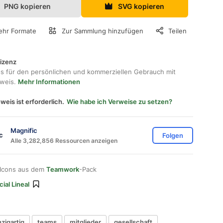
PNG kopieren
SVG kopieren
hr Formate
Zur Sammlung hinzufügen
Teilen
lizenz
os für den persönlichen und kommerziellen Gebrauch mit
hweis.
Mehr Informationen
weis ist erforderlich.
Wie habe ich Verweise zu setzen?
Magnific
Folgen
Alle 3,282,856 Ressourcen anzeigen
 Icons aus dem
Teamwork
-Pack
ial Lineal
nzigartig
teams
mitglieder
gesellschaft