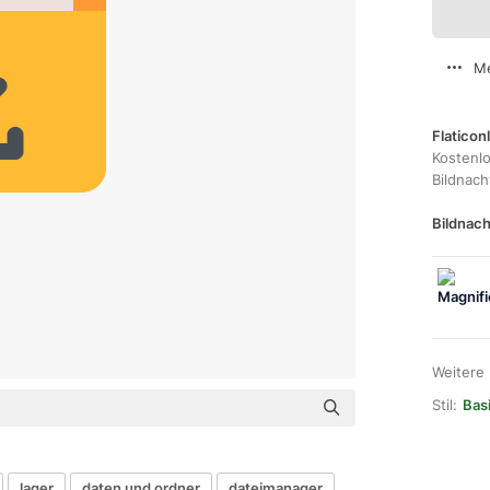
Me
Flaticon
Kostenl
Bildnac
Bildnach
Weitere
Stil:
Bas
lager
daten und ordner
dateimanager