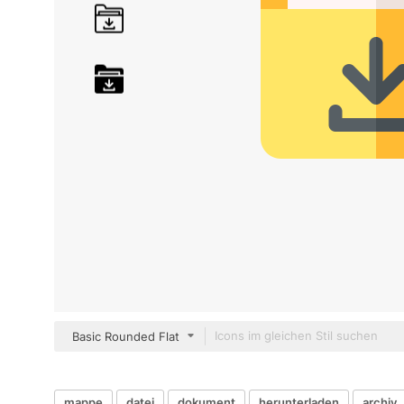
Basic Rounded Flat
mappe
datei
dokument
herunterladen
archiv