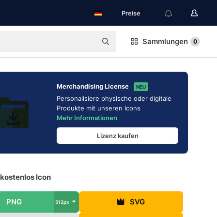
Preise
Sammlungen
0
Merchandising License
NEU
Personalisiere physische oder digitale
Produkte mit unseren Icons
Mehr Informationen
Lizenz kaufen
kostenlos Icon
PNG
SVG
512px