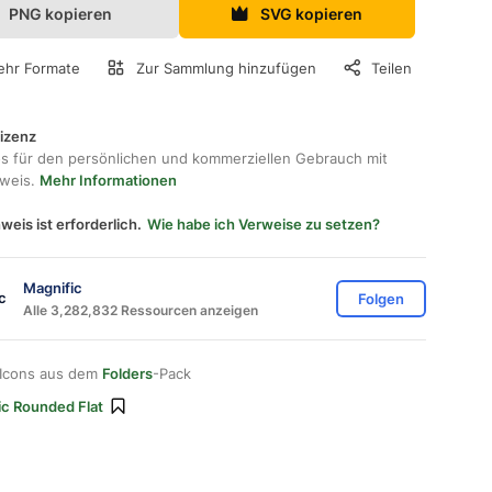
PNG kopieren
SVG kopieren
hr Formate
Zur Sammlung hinzufügen
Teilen
lizenz
os für den persönlichen und kommerziellen Gebrauch mit
hweis.
Mehr Informationen
weis ist erforderlich.
Wie habe ich Verweise zu setzen?
Magnific
Folgen
Alle 3,282,832 Ressourcen anzeigen
 Icons aus dem
Folders
-Pack
ic Rounded Flat