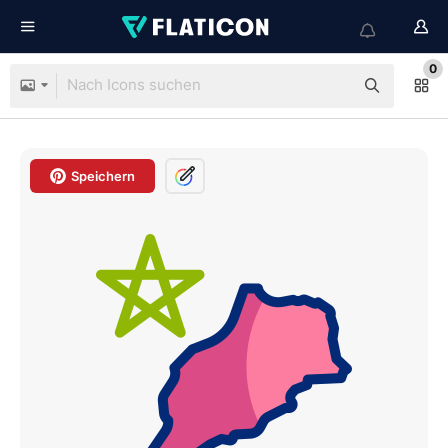
0
Speichern