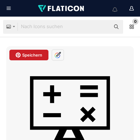
0
Speichern