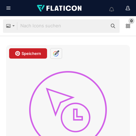
0
Speichern