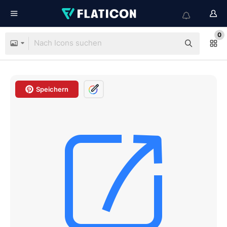
0
Speichern