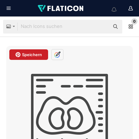
0
Speichern