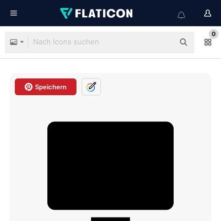
0
Speichern