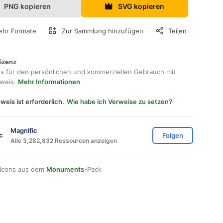
PNG kopieren
SVG kopieren
hr Formate
Zur Sammlung hinzufügen
Teilen
lizenz
os für den persönlichen und kommerziellen Gebrauch mit
hweis.
Mehr Informationen
weis ist erforderlich.
Wie habe ich Verweise zu setzen?
Magnific
Folgen
Alle 3,282,832 Ressourcen anzeigen
 Icons aus dem
Monuments
-Pack