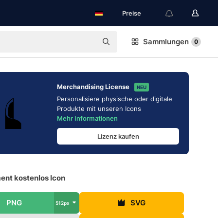
Preise
Sammlungen
0
Merchandising License
NEU
Personalisiere physische oder digitale
Produkte mit unseren Icons
Mehr Informationen
Lizenz kaufen
nt kostenlos Icon
PNG
SVG
512px