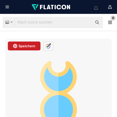
0
Speichern