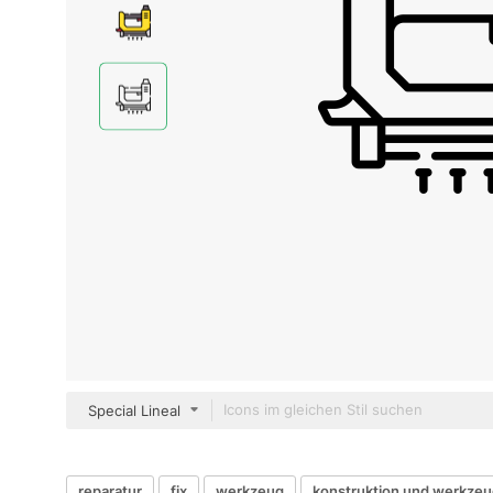
Special Lineal
reparatur
fix
werkzeug
konstruktion und werkze