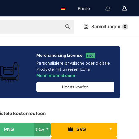
Preise
Sammlungen
0
Merchandising License
NEU
Personalisiere physische oder digitale
Produkte mit unseren Icons
Mehr Informationen
Lizenz kaufen
stole kostenlos Icon
PNG
SVG
512px