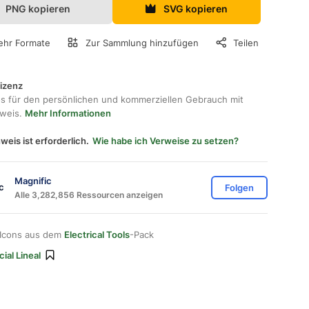
PNG kopieren
SVG kopieren
hr Formate
Zur Sammlung hinzufügen
Teilen
lizenz
os für den persönlichen und kommerziellen Gebrauch mit
hweis.
Mehr Informationen
weis ist erforderlich.
Wie habe ich Verweise zu setzen?
Magnific
Folgen
Alle 3,282,856 Ressourcen anzeigen
 Icons aus dem
Electrical Tools
-Pack
ial Lineal