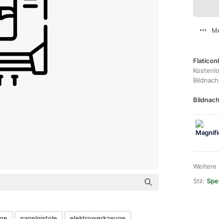
Me
Flaticon
Kostenl
Bildnac
Bildnach
Weitere
Stil:
Spec
uge
nagelpistole
elektrowerkzeuge