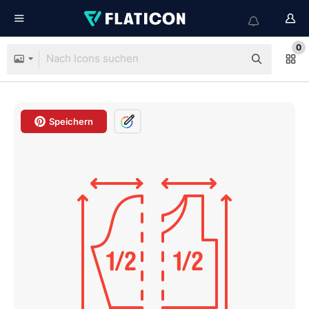
0
Speichern