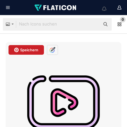
0
Speichern