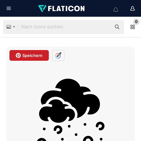
0
Speichern