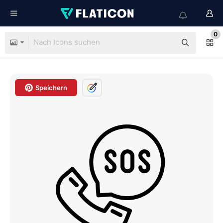
0
Speichern