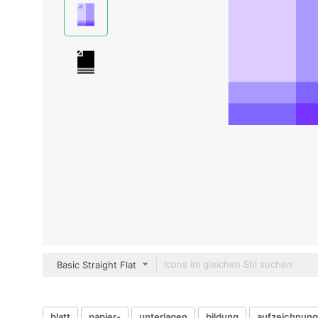
Basic Straight Flat
blatt
papier-
unterlagen
bildung
aufzeichnun