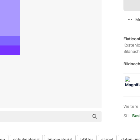
Me
Flaticon
Kostenl
Bildnac
Bildnach
Weitere
Stil:
Basi
gen
schulmaterial
büromaterial
blätter
stapel
daten un