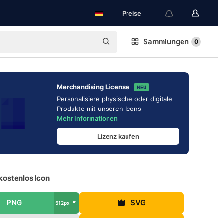
Preise
Sammlungen
0
Merchandising License
NEU
Personalisiere physische oder digitale
Produkte mit unseren Icons
Mehr Informationen
Lizenz kaufen
kostenlos Icon
PNG
SVG
512px