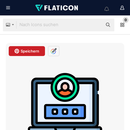
0
Speichern