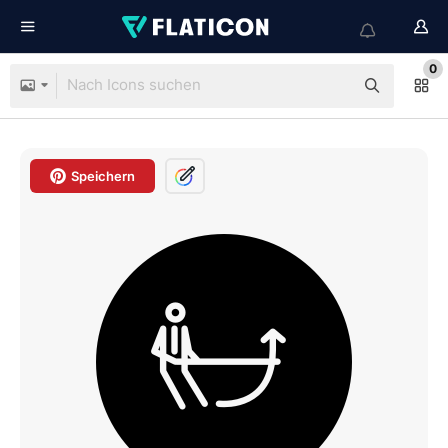
0
Speichern