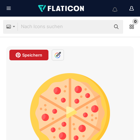
0
Speichern