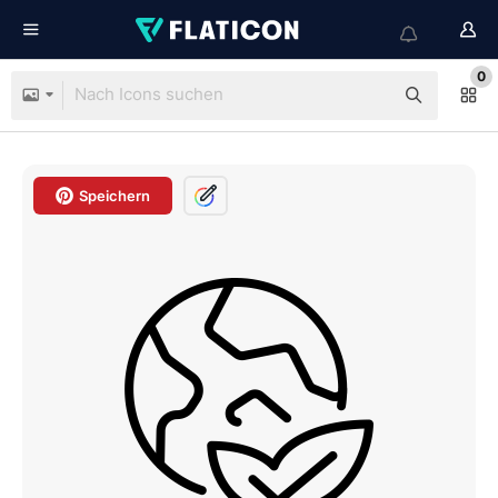
0
Speichern