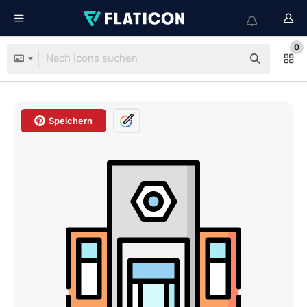
0
Speichern