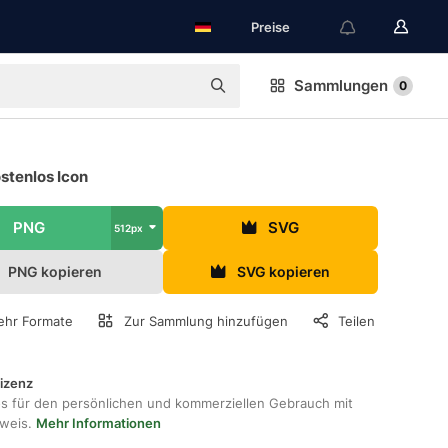
Preise
Sammlungen
0
stenlos Icon
PNG
SVG
512px
PNG kopieren
SVG kopieren
hr Formate
Zur Sammlung hinzufügen
Teilen
lizenz
os für den persönlichen und kommerziellen Gebrauch mit
hweis.
Mehr Informationen