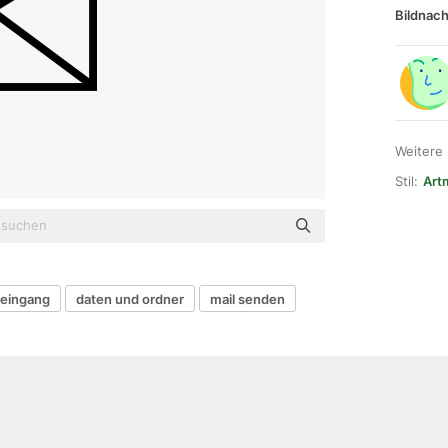
Bildnach
Weitere
Stil:
Art
teingang
daten und ordner
mail senden