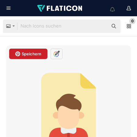
0
Speichern