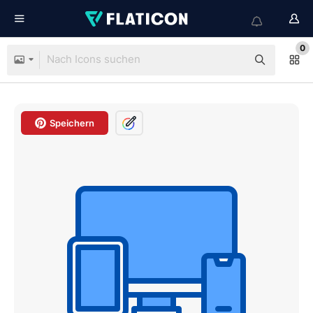
0
Speichern