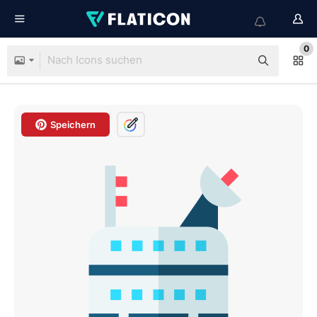
0
Speichern