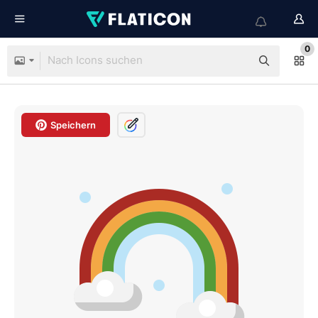
0
Speichern