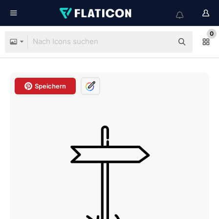
0
Speichern