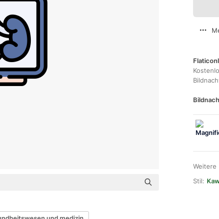
Me
Flaticon
Kostenl
Bildnac
Bildnach
Weitere
Stil:
Kawa
undheitswesen und medizin