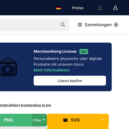
Preise
Sammlungen
0
Merchandising License
NEU
Personalisiere physische oder digitale
Produkte mit unseren Icons
Mehr Informationen
Lizenz kaufen
nstrahlen kostenlos Icon
PNG
SVG
512px