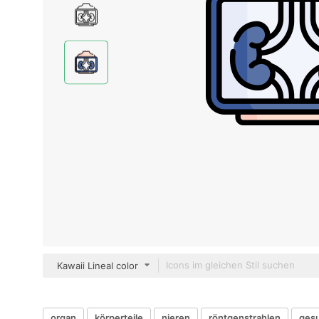
Kawaii Lineal color
organ
körperteile
nieren
röntgenstrahlen
ges