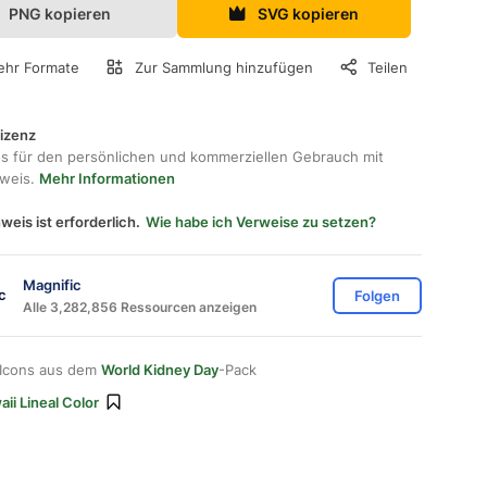
PNG kopieren
SVG kopieren
hr Formate
Zur Sammlung hinzufügen
Teilen
lizenz
os für den persönlichen und kommerziellen Gebrauch mit
hweis.
Mehr Informationen
weis ist erforderlich.
Wie habe ich Verweise zu setzen?
Magnific
Folgen
Alle 3,282,856 Ressourcen anzeigen
 Icons aus dem
World Kidney Day
-Pack
ii Lineal Color