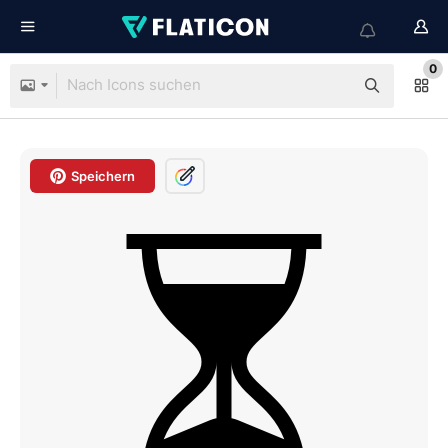
0
Speichern