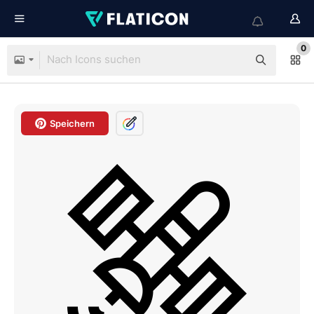
0
Speichern