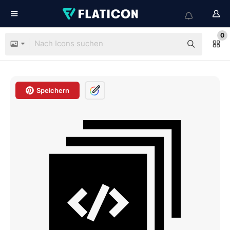
0
Speichern