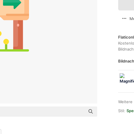
Me
Flaticon
Kostenl
Bildnac
Bildnach
Weitere
Stil:
Spec