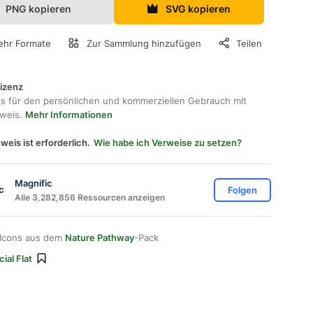
PNG kopieren
SVG kopieren
hr Formate
Zur Sammlung hinzufügen
Teilen
lizenz
os für den persönlichen und kommerziellen Gebrauch mit
hweis.
Mehr Informationen
weis ist erforderlich.
Wie habe ich Verweise zu setzen?
Magnific
Folgen
Alle 3,282,856 Ressourcen anzeigen
 Icons aus dem
Nature Pathway
-Pack
ial Flat