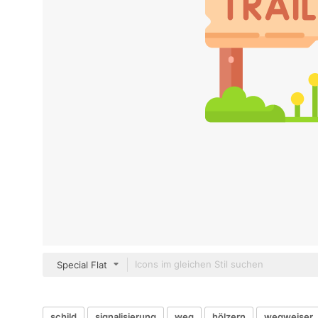
Special Flat
schild
signalisierung
weg
hölzern
wegweiser