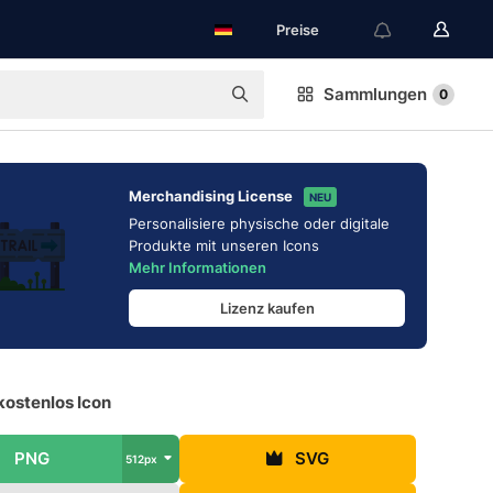
Preise
Sammlungen
0
Merchandising License
NEU
Personalisiere physische oder digitale
Produkte mit unseren Icons
Mehr Informationen
Lizenz kaufen
kostenlos Icon
PNG
SVG
512px