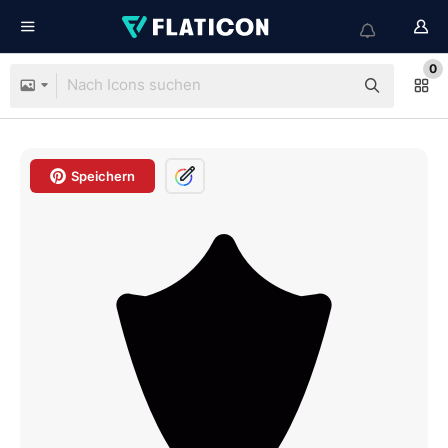
0
Speichern