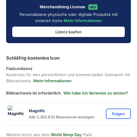
Merchandising License
NEU
Personalisiere physische oder digitale Produkte mit
unseren Icons
Mehr Informationen
Lizenz kaufen
Schläfrig kostenlos Icon
Flaticonlizenz
Kostenlos für den persönlichen und kommerziellen Gebrauch mit
Bildnachweis.
Mehr Informationen
Bildnachweis ist erforderlich.
Wie habe ich Verweise zu setzen?
Magnific
Folgen
Alle 3,282,832 Ressourcen anzeigen
Weitere Icons aus dem
World Sleep Day
-Pack