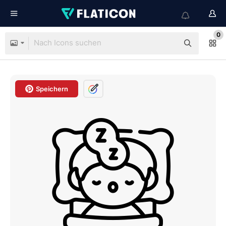
0
Speichern