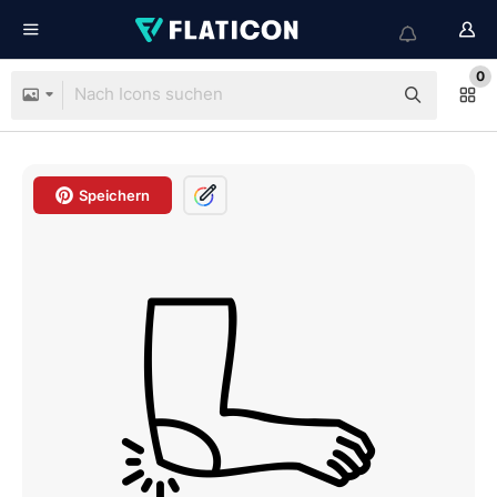
0
Speichern