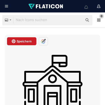
0
Speichern