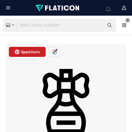
0
Speichern