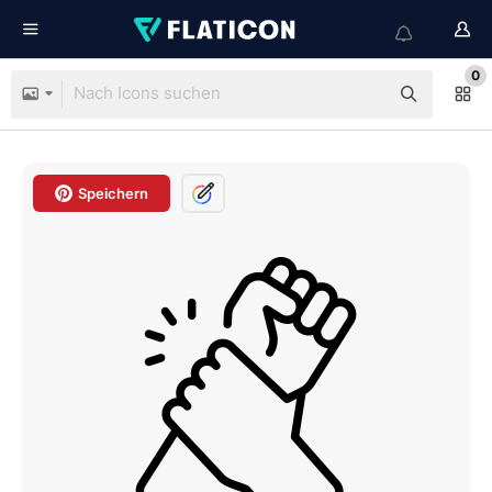
0
Speichern