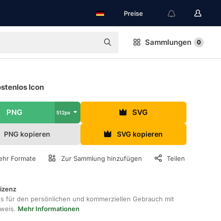
Preise
Sammlungen
0
stenlos Icon
PNG
SVG
512px
PNG kopieren
SVG kopieren
hr Formate
Zur Sammlung hinzufügen
Teilen
lizenz
os für den persönlichen und kommerziellen Gebrauch mit
hweis.
Mehr Informationen