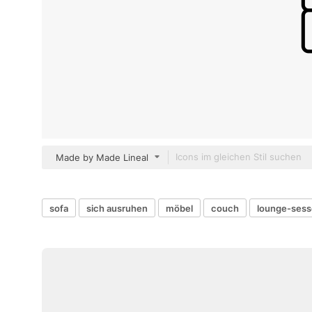
Made by Made Lineal
sofa
sich ausruhen
möbel
couch
lounge-sess