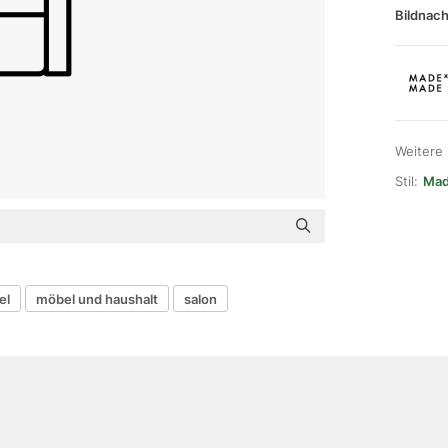
Bildnach
Weitere
Stil:
Mad
el
möbel und haushalt
salon