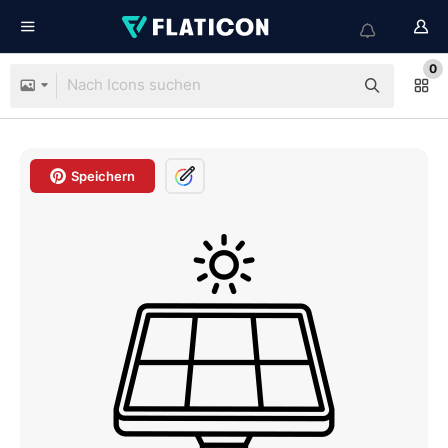
0
Speichern