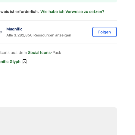
weis ist erforderlich.
Wie habe ich Verweise zu setzen?
Magnific
Folgen
Alle 3,282,856 Ressourcen anzeigen
 Icons aus dem
Social Icons
-Pack
nific Glyph