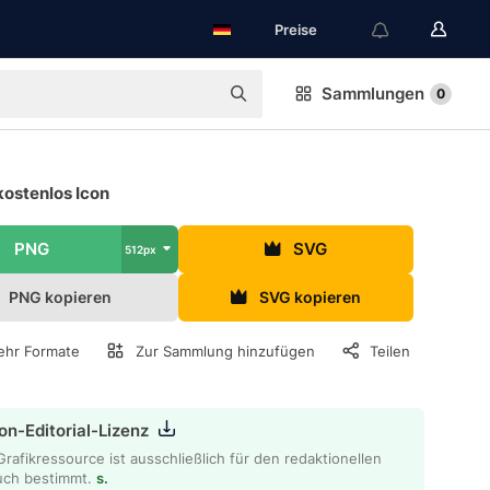
Preise
Sammlungen
0
kostenlos Icon
PNG
SVG
512px
PNG kopieren
SVG kopieren
hr Formate
Zur Sammlung hinzufügen
Teilen
on-Editorial-Lizenz
Grafikressource ist ausschließlich für den redaktionellen
uch bestimmt.
s.