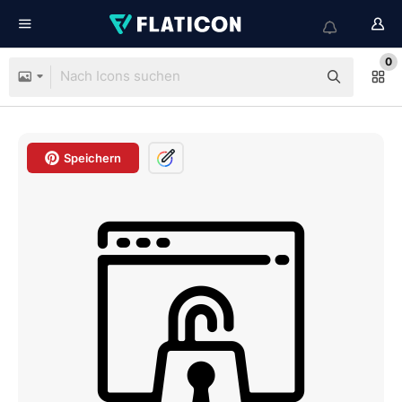
0
Speichern