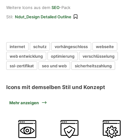
Weitere Icons aus dem
SEO
-Pack
Stil:
Ndut_Design Detailed Outline
internet
schutz
vorhängeschloss
webseite
web entwicklung
optimierung
verschlüsselung
ssl-zertifikat
seo und web
sicherheitszahlung
Icons mit demselben Stil und Konzept
Mehr anzeigen